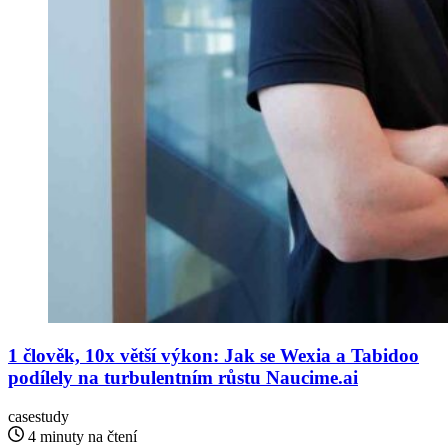
1 člověk, 10x větší výkon: Jak se Wexia a Tabidoo
podílely na turbulentním růstu Naucime.ai
casestudy
4 minuty na čtení