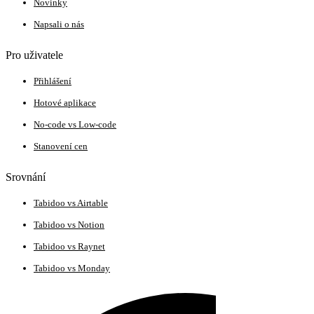
Novinky
Napsali o nás
Pro uživatele
Přihlášení
Hotové aplikace
No-code vs Low-code
Stanovení cen
Srovnání
Tabidoo vs Airtable
Tabidoo vs Notion
Tabidoo vs Raynet
Tabidoo vs Monday