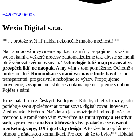
+420774996903
Wexia Digital s.r.o.
**… protože svět IT nabízí nekonečně mnoho možností! **
Na Tabidoo vám vyvineme aplikaci na míru, propojíme ji s vašimi
webovkami a veškeré procesy zautomatizujeme tak, abyste se mohli
plně věnovat svému byznysu.
Technologie totiž mají pracovat ve
prospěch lidí, ne naopak
. A my vám v tom pomůžeme. Ochotně a
profesionálně.
Komunikace s námi vás navíc bude bavit
. Jsme
transparentní, progresivní a nebojíme se výzev. Propojujeme,
inovujeme, vyvíjíme, neustále se zdokonalujeme a jdeme s dobou.
Pojďte s námi.
Jsme malá firma z Českých Budějovic. Kde by chtěl žít každý, kdo
potřebuje svou společnost automatizovat, digitalizovat, inovovat.
Zjednodušeně řečeno. Náš dosah je samozřejmě i mimo jihočeskou
metropoli. Kromě toho vám vytvoříme
na míru rychlý a efektivní
web
, zpracujeme
analýzu klíčových slov
, postaráme se
o e-mail
marketing, copy, UX i grafický design
. A to všechno opíráme o
přímou a přátelskou komunikaci. Protože jak že to bylo?** „Digital.