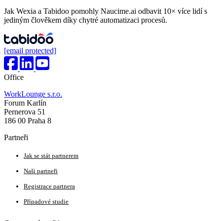
Jak Wexia a Tabidoo pomohly Naucime.ai odbavit 10× více lidí s
jediným člověkem díky chytré automatizaci procesů.
[email protected]
Office
WorkLounge s.r.o.
Forum Karlín
Pernerova 51
186 00 Praha 8
Partneři
Jak se stát partnerem
Naši partneři
Registrace partnera
Případové studie