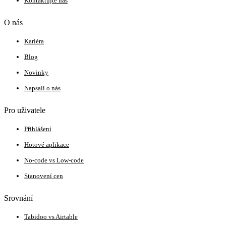
Kontaktujte nás
O nás
Kariéra
Blog
Novinky
Napsali o nás
Pro uživatele
Přihlášení
Hotové aplikace
No-code vs Low-code
Stanovení cen
Srovnání
Tabidoo vs Airtable