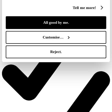
Tell me more!
All good by me.
Změna názvu sestavy se promítla do uživatelských oprávnění.
Customise…
Reject.