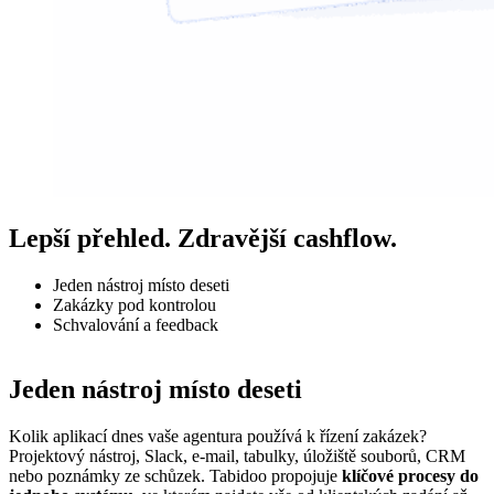
Lepší přehled. Zdravější cashflow.
Jeden nástroj místo deseti
Zakázky pod kontrolou
Schvalování a feedback
Jeden nástroj místo deseti
Kolik aplikací dnes vaše agentura používá k řízení zakázek?
M
Projektový nástroj, Slack, e-mail, tabulky, úložiště souborů, CRM
o
nebo poznámky ze schůzek. Tabidoo propojuje
klíčové procesy do
v