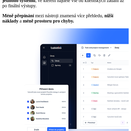
jednoho systému
, ve kterém najdete vše od klientských zadání až
D
po finální výstupy.
d
Méně přepínání
mezi nástroji znamená více přehledu,
nižší
náklady
a
méně prostoru pro chyby.