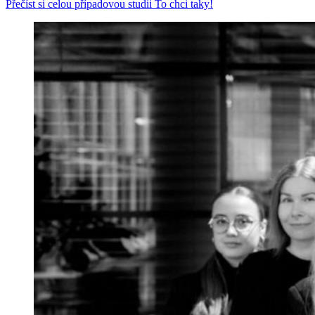
Přečíst si celou případovou studii
To chci taky!