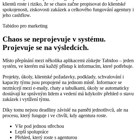
klientů roste i riziko, že se chaos začne propisovat do klientské
spokojenosti, ziskovosti zakázek a celkového fungování agentury i
jeho cashflow.
Tabidoo pro marketing
Chaos se neprojevuje v systému.
Projevuje se na výsledcích.
Místo přepínání mezi několika aplikacemi získejte Tabidoo – jeden
systém, ve kterém má každý přístup k informacím, které potřebuje.
Projekty, úkoly, klientské požadavky, podklady, schvalování i
kapacity týmu jsou propojené na jednom místě. Informace se
neztrácejí mezi e-maily, chaty a tabulkami, úkoly se automaticky
dostávají ke správným lidem a vedení má kdykoliv přehled o stavu
zakázek i vytížení týmu.
Díky tomu nejsou deadliny závislé na paměti jednotlivců, ale na
procesu, který funguje i ve chvíli, kdy agentura roste.
Vše pod jednou střechou
Lepší spolupráce
Přehled, který roste s agenturou