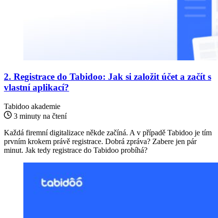
2. Registrace do Tabidoo: Jak si založit účet a začít s
vlastní aplikací?
Tabidoo akademie
3 minuty na čtení
Každá firemní digitalizace někde začíná. A v případě Tabidoo je tím
prvním krokem právě registrace. Dobrá zpráva? Zabere jen pár
minut. Jak tedy registrace do Tabidoo probíhá?