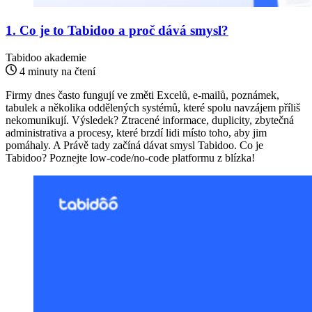
1. Co je to Tabidoo a proč dává smysl?
Tabidoo akademie
4 minuty na čtení
Firmy dnes často fungují ve změti Excelů, e-mailů, poznámek,
tabulek a několika oddělených systémů, které spolu navzájem příliš
nekomunikují. Výsledek? Ztracené informace, duplicity, zbytečná
administrativa a procesy, které brzdí lidi místo toho, aby jim
pomáhaly. A Právě tady začíná dávat smysl Tabidoo. Co je
Tabidoo? Poznejte low-code/no-code platformu z blízka!