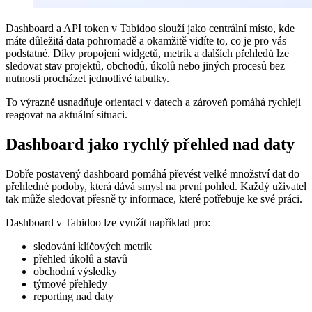
Dashboard a API token v Tabidoo slouží jako centrální místo, kde
máte důležitá data pohromadě a okamžitě vidíte to, co je pro vás
podstatné. Díky propojení widgetů, metrik a dalších přehledů lze
sledovat stav projektů, obchodů, úkolů nebo jiných procesů bez
nutnosti procházet jednotlivé tabulky.
To výrazně usnadňuje orientaci v datech a zároveň pomáhá rychleji
reagovat na aktuální situaci.
Dashboard jako rychlý přehled nad daty
Dobře postavený dashboard pomáhá převést velké množství dat do
přehledné podoby, která dává smysl na první pohled. Každý uživatel
tak může sledovat přesně ty informace, které potřebuje ke své práci.
Dashboard v Tabidoo lze využít například pro:
sledování klíčových metrik
přehled úkolů a stavů
obchodní výsledky
týmové přehledy
reporting nad daty